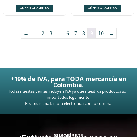
AÑADIR AL CARRITO
AÑADIR AL CARRITO
←
1
2
3
…
6
7
8
9
10
→
+19% de IVA, para TODA mercancía en
Colombia.
Todas nuestas ventas incluyen IVA ya que nuestros productos son
importados legalmente.
Recibirás una factura electrónica con tu compra.
SUSCRÍBETE