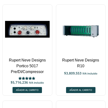
Rupert Neve Designs
Rupert Neve Designs
Portico 5017
R10
Pre/DI/Compressor
$
3,809,553
IVA incluido
$
5,716,236
IVA incluido
Valorado
con
5.00
AÑADIR AL CARRITO
AÑADIR AL CARRITO
de 5