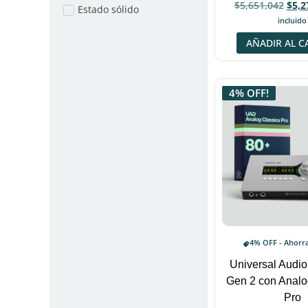
$
5,651,042
$
5,2
Estado sólido
incluido
AÑADIR AL C
4% OFF!
4% OFF - Ahorr
Universal Audio
Gen 2 con Analo
Pro