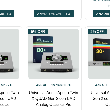
$
4,523,840
Va
i
ARRITO
AÑADIR AL CARRITO
AÑADIR 
6% OFF!
2% OFF!
a
$
315,743
6% OFF - Ahorra
$
315,743
2% OFF -
Apollo Twin
Universal Audio Apollo Twin
Universal A
 con UAD
X QUAD Gen 2 con UAD
Gen 2 co
ssics
Analog Classics Pro
Cl