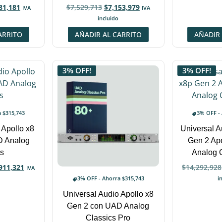
81,181
$
7,529,713
$
7,153,979
IVA
IVA
incluido
ARRITO
AÑADIR AL CARRITO
AÑADIR 
3% OFF!
3% OFF!
a
$
315,743
3% OFF -
 Apollo x8
Universal A
D Analog
Gen 2 Ap
s
Analog 
911,321
$
14,292,928
IVA
i
3% OFF - Ahorra
$
315,743
Universal Audio Apollo x8
Gen 2 con UAD Analog
Classics Pro