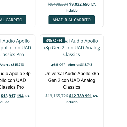
$
9,408,384
$
9,032,650
IVA
incluido
AL CARRITO
AÑADIR AL CARRITO
3% OFF!
 Ahorra
$
315,743
3% OFF - Ahorra
$
315,743
udio Apollo x8p
Universal Audio Apollo x8p
ollo con UAD
Gen 2 con UAD Analog
Classics Pro
Classics
$
13,917,194
$
13,165,726
$
12,789,991
IVA
IVA
ncluido
incluido