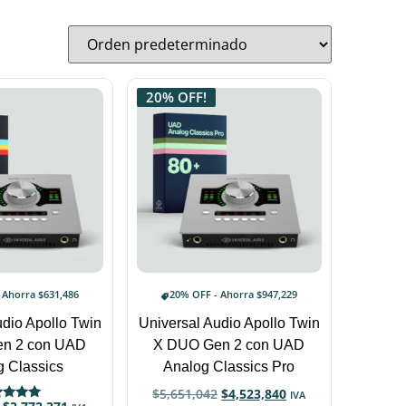
20% OFF!
- Ahorra
$
631,486
20% OFF - Ahorra
$
947,229
udio Apollo Twin
Universal Audio Apollo Twin
n 2 con UAD
X DUO Gen 2 con UAD
g Classics
Analog Classics Pro
$
5,651,042
$
4,523,840
IVA