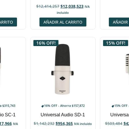
$
12,414,257
$
12,038,523
IVA
incluido
ARRITO
AÑADIR AL CARRITO
AÑADIR 
16% OFF!
15% OFF!
ra
$
315,743
16% OFF - Ahorra
$
157,872
15% OFF 
dio SC-1
Universal Audio SD-1
Universa
17,966
$
1,142,232
$
954,365
$
503,484
$
4
IVA
IVA incluido