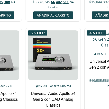
75,308
$
6,778,245
$
6,402,511
$
15,044,397
IVA
IVA
incluido
i
ARRITO
AÑADIR AL CARRITO
AÑADIR 
5% OFF!
4% OFF!
4% OFF -
Universal 
Gen 2 con 
$
10,535,586
i
a
$
315,743
5% OFF - Ahorra
$
315,743
 Apollo x4
Universal Audio Apollo x4
g Classics
Gen 2 con UAD Analog
Classics