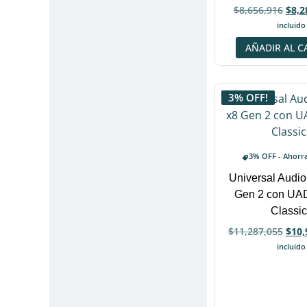
$
8,656,916
$
8,2
incluido
AÑADIR AL C
3% OFF!
3% OFF - Ahorr
Universal Audio
Gen 2 con UA
Classic
$
11,287,055
$
10,
incluido