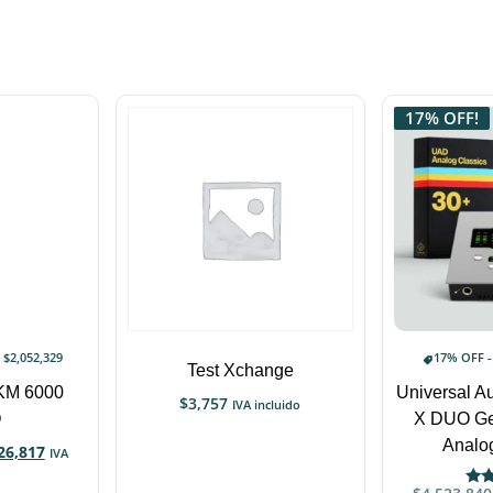
17% OFF!
a
$
2,052,329
17% OFF 
Test Xchange
KM 6000
Universal A
$
3,757
IVA incluido
O
X DUO Ge
Analo
26,817
IVA