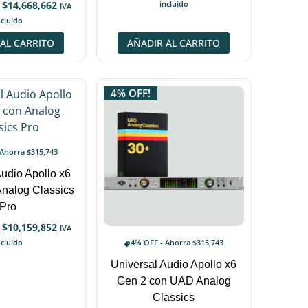
$
14,668,662
incluido
IVA
ncluido
AL CARRITO
AÑADIR AL CARRITO
4% OFF!
 Ahorra
$
315,743
Audio Apollo x6
Analog Classics
Pro
$
10,159,852
IVA
ncluido
4% OFF - Ahorra
$
315,743
Universal Audio Apollo x6
Gen 2 con UAD Analog
Classics