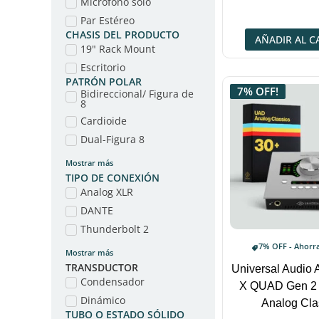
Micrófono solo
Par Estéreo
CHASIS DEL PRODUCTO
AÑADIR AL C
19" Rack Mount
Escritorio
PATRÓN POLAR
7% OFF!
Bidireccional/ Figura de
8
Cardioide
Dual-Figura 8
Mostrar más
TIPO DE CONEXIÓN
Analog XLR
DANTE
Thunderbolt 2
7% OFF - Ahorr
Mostrar más
TRANSDUCTOR
Universal Audio 
Condensador
X QUAD Gen 2
Dinámico
Analog Cla
TUBO O ESTADO SÓLIDO