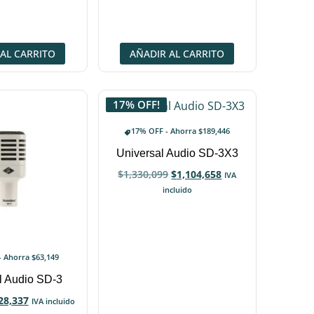
AL CARRITO
AÑADIR AL CARRITO
17% OFF!
17% OFF - Ahorra
$
189,446
Universal Audio SD-3X3
$
1,330,099
$
1,104,658
IVA
incluido
- Ahorra
$
63,149
l Audio SD-3
28,337
IVA incluido