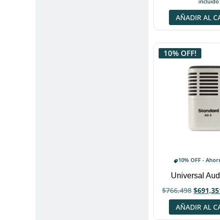
incluido
AÑADIR AL C
10% OFF!
10% OFF - Ahor
Universal Au
$
766,498
$
691,35
AÑADIR AL C