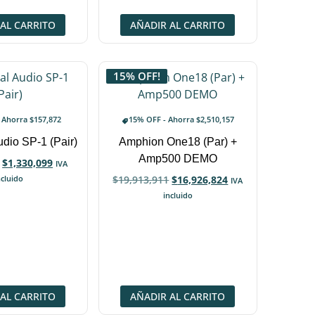
AL CARRITO
AÑADIR AL CARRITO
15% OFF!
- Ahorra
$
157,872
15% OFF - Ahorra
$
2,510,157
udio SP-1 (Pair)
Amphion One18 (Par) +
Amp500 DEMO
$
1,330,099
IVA
ncluido
$
19,913,911
$
16,926,824
IVA
incluido
AL CARRITO
AÑADIR AL CARRITO