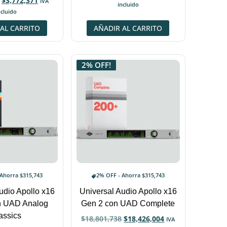
$
3,772,371
IVA
lorado
incluido
con
ncluido
5.00
de 5
AL CARRITO
AÑADIR AL CARRITO
2% OFF!
 Ahorra
$
315,743
2% OFF - Ahorra
$
315,743
udio Apollo x16
Universal Audio Apollo x16
n UAD Analog
Gen 2 con UAD Complete
assics
$
18,801,738
$
18,426,004
IVA