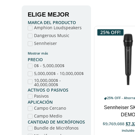
ELIGE MEJOR
MARCA DEL PRODUCTO
Amphion Loudspeakers
25% OFF!
Dangerous Music
Sennheiser
Mostrar más
PRECIO
0$ - 5,000,000$
5,000,000$ - 10,000,000$
10,000,000$ -
40,000,000$
ACTIVOS O PASIVOS
Pasivos
25% OFF - Ahorr
APLICACIÓN
Sennheiser S
Campo Cercano
DEM
Campo Medio
CANTIDAD DE MICRÓFONOS
$
9,769,088
$
7,3
Bundle de Micrófonos
incluido