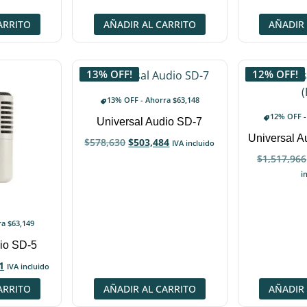
ARRITO
AÑADIR AL CARRITO
AÑADIR 
13% OFF!
12% OFF!
13% OFF - Ahorra
$
63,148
12% OFF 
Universal Audio SD-7
Universal A
$
578,630
$
503,484
IVA incluido
$
1,517,966
i
ra
$
63,149
dio SD-5
1
IVA incluido
ARRITO
AÑADIR AL CARRITO
AÑADIR 