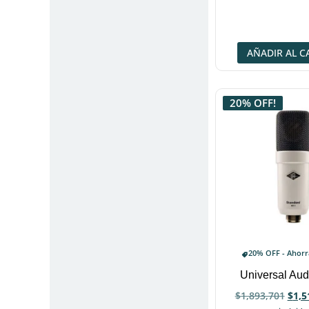
AÑADIR AL C
20% OFF!
20% OFF - Ahor
Universal Au
$
1,893,701
$
1,5