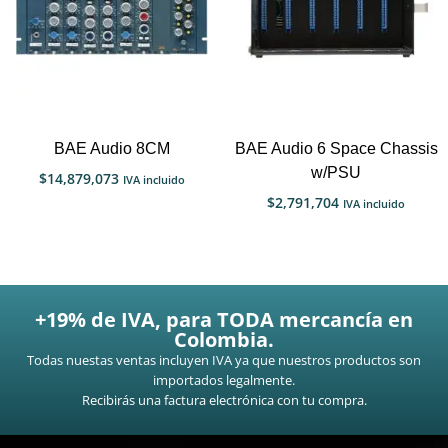
BAE Audio 8CM
BAE Audio 6 Space Chassis
w/PSU
$
14,879,073
IVA incluido
$
2,791,704
IVA incluido
+19% de IVA, para TODA mercancía en
Colombia.
Todas nuestas ventas incluyen IVA ya que nuestros productos son
importados legalmente.
Recibirás una factura electrónica con tu compra.