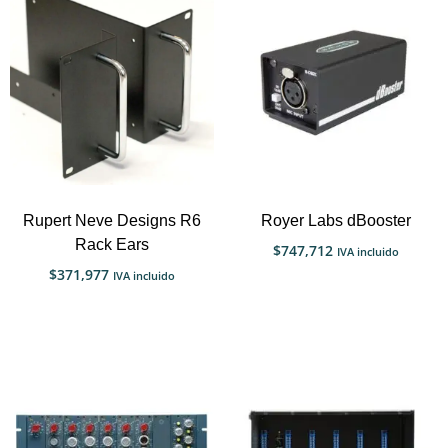
Rupert Neve Designs R6
Royer Labs dBooster
Rack Ears
$
747,712
IVA incluido
$
371,977
IVA incluido