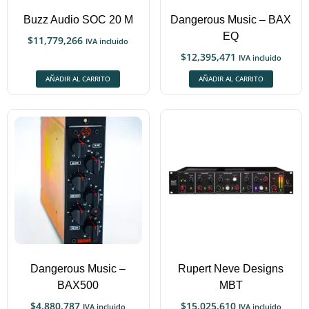
Buzz Audio SOC 20 M
Dangerous Music – BAX
EQ
$
11,779,266
IVA incluido
$
12,395,471
IVA incluido
AÑADIR AL CARRITO
AÑADIR AL CARRITO
Dangerous Music –
Rupert Neve Designs
BAX500
MBT
$
4,880,787
$
15,025,610
IVA incluido
IVA incluido