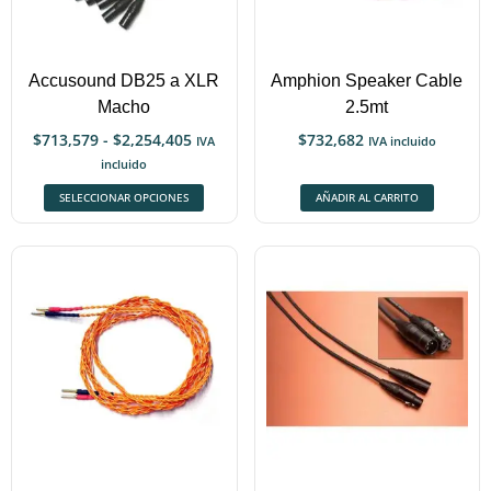
Accusound DB25 a XLR
Amphion Speaker Cable
Macho
2.5mt
$
713,579
-
$
2,254,405
$
732,682
IVA
IVA incluido
incluido
SELECCIONAR OPCIONES
AÑADIR AL CARRITO