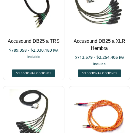
Accusound DB25 a TRS
Accusound DB25 a XLR
Hembra
$
789,358
-
$
2,330,183
IVA
incluido
$
713,579
-
$
2,254,405
IVA
incluido
SELECCIONAR OPCIONES
SELECCIONAR OPCIONES