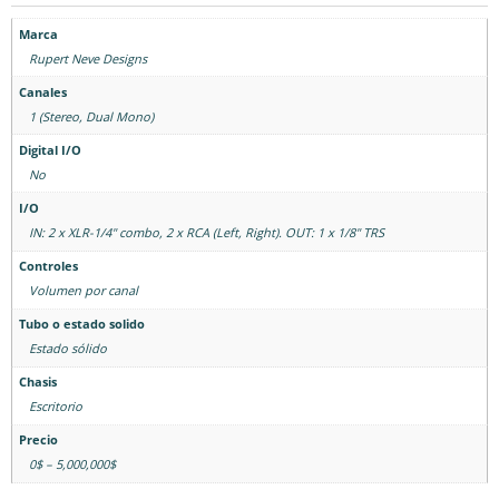
Marca
Rupert Neve Designs
Canales
1 (Stereo, Dual Mono)
Digital I/O
No
I/O
IN: 2 x XLR-1/4" combo, 2 x RCA (Left, Right). OUT: 1 x 1/8" TRS
Controles
Volumen por canal
Tubo o estado solido
Estado sólido
Chasis
Escritorio
Precio
0$ – 5,000,000$