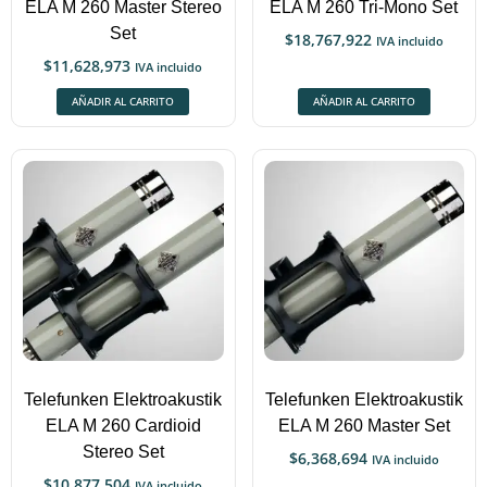
ELA M 260 Master Stereo
ELA M 260 Tri-Mono Set
Set
$
18,767,922
IVA incluido
$
11,628,973
IVA incluido
AÑADIR AL CARRITO
AÑADIR AL CARRITO
Telefunken Elektroakustik
Telefunken Elektroakustik
ELA M 260 Cardioid
ELA M 260 Master Set
Stereo Set
$
6,368,694
IVA incluido
$
10,877,504
IVA incluido