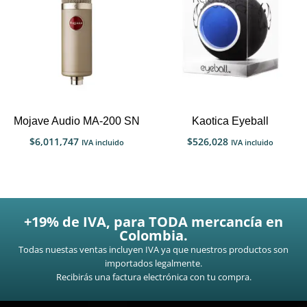
Mojave Audio MA-200 SN
Kaotica Eyeball
$
6,011,747
$
526,028
IVA incluido
IVA incluido
+19% de IVA, para TODA mercancía en
Colombia.
Todas nuestas ventas incluyen IVA ya que nuestros productos son
importados legalmente.
Recibirás una factura electrónica con tu compra.