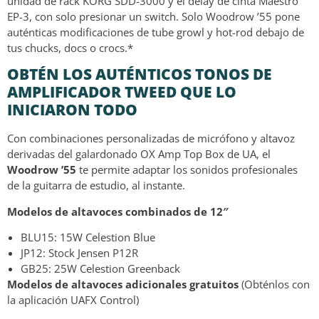
unidad de rack KORG SDD-3000 y el delay de cinta Maestro
EP-3, con solo presionar un switch. Solo Woodrow ’55 pone
auténticas modificaciones de tube growl y hot-rod debajo de
tus chucks, docs o crocs.*
OBTÉN LOS AUTÉNTICOS TONOS DE
AMPLIFICADOR TWEED QUE LO
INICIARON TODO
Con combinaciones personalizadas de micrófono y altavoz
derivadas del galardonado OX Amp Top Box de UA, el
Woodrow ’55
te permite adaptar los sonidos profesionales
de la guitarra de estudio, al instante.
Modelos de altavoces combinados de 12″
BLU15: 15W Celestion Blue
JP12: Stock Jensen P12R
GB25: 25W Celestion Greenback
Modelos de altavoces adicionales gratuitos
(Obténlos con
la aplicación UAFX Control)