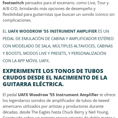
footswitch
pensados para el escenario, como Live, Tour y
A/B-C/D, brindando más opciones de desempeño y
flexibilidad para guitarristas que buscan un sonido icónico sin
complicaciones.
EL
UAFX WOODROW ’55 INSTRUMENT AMPLIFIER
ES UN
PEDAL DE EMULACIÓN DE CABINA Y AMPLIFICADOR ESTÉREO
CON MODELADO DE SALA, MÚLTIPLES ALTAVOCES, CABINAS
Y BOOSTS, MODOS LIVE Y PRESETS,
Y PERSONALIZACIÓN
CON LA APP MÓVIL UAFX.
EXPERIMENTE LOS TONOS DE TUBOS
CRUDOS DESDE EL NACIMIENTO DE LA
GUITARRA ELÉCTRICA.
El pedal
UAFX Woodrow ’55 Instrument Amplifier
te ofrece
los legendarios sonidos de amplificador de tubos de tweed
americano utilizados por artistas y productores durante
décadas, desde The Eagles hasta Chuck Berry y Neil Young.
Construido sobre un potente procesamiento de doble motor y