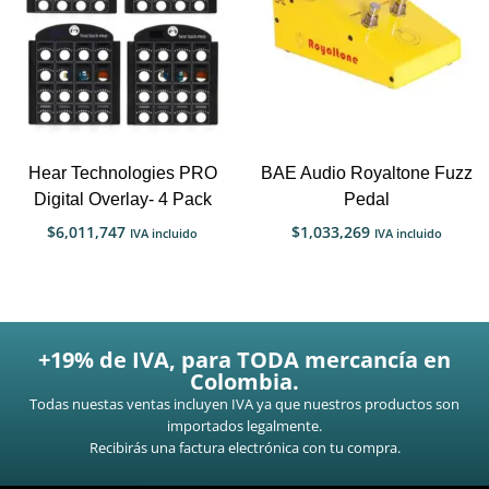
Hear Technologies PRO
BAE Audio Royaltone Fuzz
Digital Overlay- 4 Pack
Pedal
$
6,011,747
$
1,033,269
IVA incluido
IVA incluido
+19% de IVA, para TODA mercancía en
Colombia.
Todas nuestas ventas incluyen IVA ya que nuestros productos son
importados legalmente.
Recibirás una factura electrónica con tu compra.