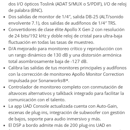
dos I/O ópticos Toslink (ADAT S/MUX o S/PDIF), I/O de reloj
de palabra (BNC).
Dos salidas de monitor de 1/4″, salida DB-25 (ALT/sonido
envolvente 7.1), dos salidas de audífonos de 1/4″ TRS.
Convertidores de clase élite Apollo X Gen 2 con resolución
de 24 bits/192 kHz y doble reloj de cristal para ultra-baja
fluctuación en todas las tasas de muestreo.
D/A mejorado para monitoreo crítico y reproducción con
un rango dinámico de 130 dB y una distorsión armónica
total asombrosamente baja de -127 dB.
Calibra las salidas de tus monitores principales y audífonos
con la corrección de monitoreo Apollo Monitor Correction
impulsada por Sonarworks®*.
Controlador de monitoreo completo con conmutación de
altavoces alternativos y talkback integrado para facilitar la
comunicación con el talento.
La app UAD Console actualizada cuenta con Auto-Gain,
escenas de plug-ins, integración de subwoofer con gestión
de bajos, soporte para audio inmersivo y más.
El DSP a bordo admite más de 200 plug-ins UAD en