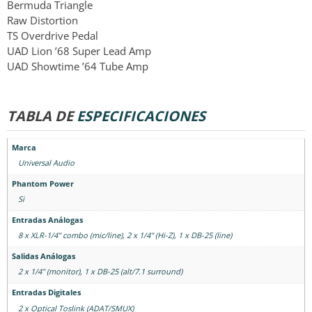
Bermuda Triangle
Raw Distortion
TS Overdrive Pedal
UAD Lion ’68 Super Lead Amp
UAD Showtime ’64 Tube Amp
TABLA DE
ESPECIFICACIONES
Marca
Universal Audio
Phantom Power
Si
Entradas Análogas
8 x XLR-1/4" combo (mic/line), 2 x 1/4" (Hi-Z), 1 x DB-25 (line)
Salidas Análogas
2 x 1/4" (monitor), 1 x DB-25 (alt/7.1 surround)
Entradas Digitales
2 x Optical Toslink (ADAT/SMUX)