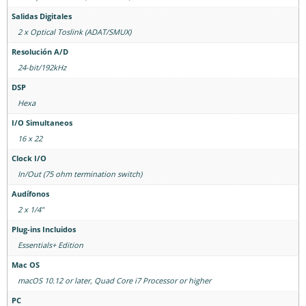
Salidas Digitales
2 x Optical Toslink (ADAT/SMUX)
Resolución A/D
24-bit/192kHz
DSP
Hexa
I/O Simultaneos
16 x 22
Clock I/O
In/Out (75 ohm termination switch)
Audífonos
2 x 1/4"
Plug-ins Incluidos
Essentials+ Edition
Mac OS
macOS 10.12 or later, Quad Core i7 Processor or higher
PC