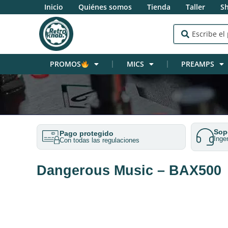
Inicio
Quiénes somos
Tienda
Taller
S
PROMOS
MICS
PREAMPS
Sopo
Pago protegido
Inge
Con todas las regulaciones
Dangerous Music – BAX500