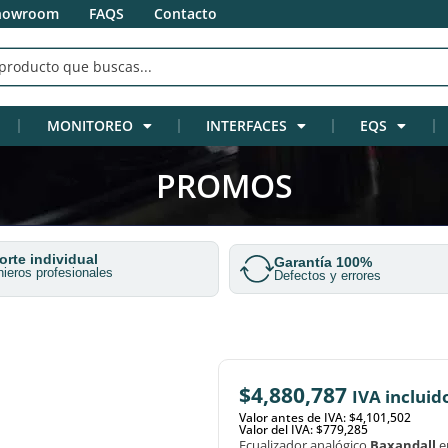
howroom
FAQS
Contacto
MONITOREO
INTERFACES
EQS
PROMOS
rte individual
Garantía 100%
nieros profesionales
Defectos y errores
$
4,880,787
IVA incluid
Valor antes de IVA: $4,101,502
Valor del IVA: $779,285
Ecualizador analógico
Baxandall
e