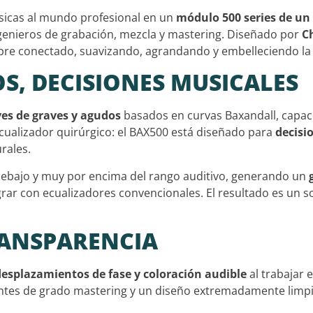
ásicas al mundo profesional en un
módulo 500 series de un 
ngenieros de grabación, mezcla y mastering. Diseñado por
C
re conectado, suavizando, agrandando y embelleciendo la 
, DECISIONES MUSICALES
ves de graves y agudos
basados en curvas Baxandall, capa
cualizador quirúrgico: el BAX500 está diseñado para
decisi
rales.
debajo y muy por encima del rango auditivo, generando un
ograr con ecualizadores convencionales. El resultado es un
RANSPARENCIA
desplazamientos de fase y coloración audible
al trabajar 
tes de grado mastering y un diseño extremadamente limp