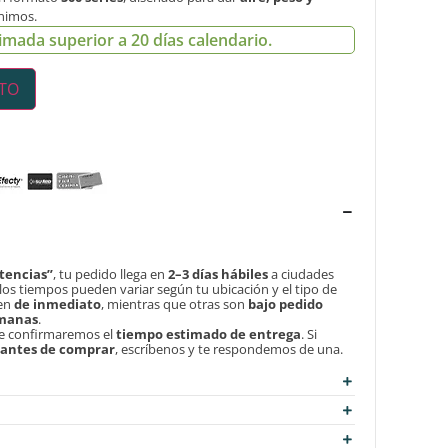
nimos.
imada superior a 20 días calendario.
ITO
tencias”
, tu pedido llega en
2–3 días hábiles
a ciudades
, los tiempos pueden variar según tu ubicación y el tipo de
len
de inmediato
, mientras que otras son
bajo pedido
emanas
.
te confirmaremos el
tiempo estimado de entrega
. Si
d antes de comprar
, escríbenos y te respondemos de una.