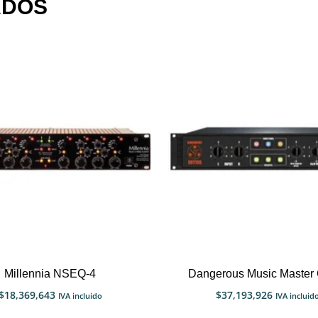
ADOS
Millennia NSEQ-4
Dangerous Music Master 
$
18,369,643
$
37,193,926
IVA incluido
IVA incluid