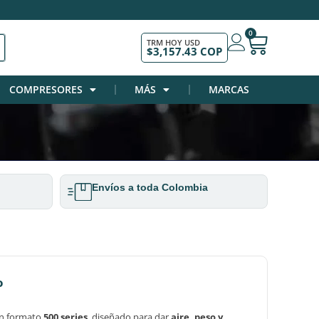
0
TRM HOY USD
$3,157.43 COP
COMPRESORES
MÁS
MARCAS
Envíos a toda Colombia
o
n formato
500 series
, diseñado para dar
aire, peso y