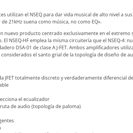
tes utilizan el NSEQ para dar vida musical de alto nivel a s
or de 21kHz suena como música, no como EQ».
n nuevo producto centrado exclusivamente en el extremo s
tivo. El NSEQ-HF emplea la misma circuitería que el NSEQ-4: 
rdadero DSA-01 de clase A J-FET. Ambos amplificadores utiliz
, considerados el santo grial de la topología de diseño de au
ada JFET totalmente discreto y verdaderamente diferencial 
able
ecciona el ecualizador
 ruta de audio (topología de paloma)
igentes
a