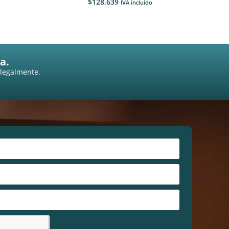
$
128,639
IVA incluido
a.
 legalmente.