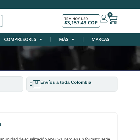
0
TRM HOY USD
$3,157.43 COP
COMPRESORES
MÁS
MARCAS
Envíos a toda Colombia
o
ar unidad de ecualización NSEQ-4, pero en un formato serie