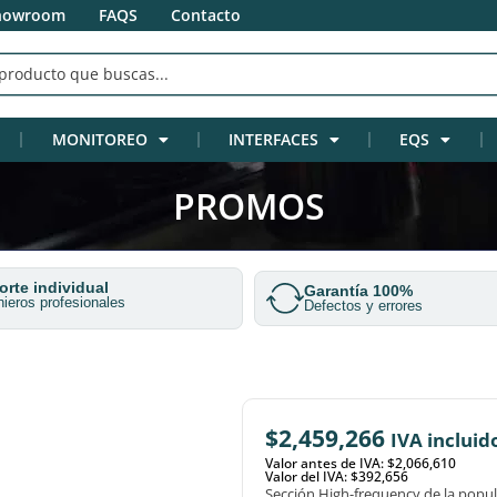
howroom
FAQS
Contacto
MONITOREO
INTERFACES
EQS
PROMOS
rte individual
Garantía 100%
nieros profesionales
Defectos y errores
$
2,459,266
IVA incluid
Valor antes de IVA: $2,066,610
Valor del IVA: $392,656
Sección High-frequency de la popul