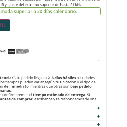
 dB y ajuste del extremo superior de hasta 21 kHz
imada superior a 20 días calendario.
ITO
tencias”
, tu pedido llega en
2–3 días hábiles
a ciudades
, los tiempos pueden variar según tu ubicación y el tipo de
len
de inmediato
, mientras que otras son
bajo pedido
emanas
.
te confirmaremos el
tiempo estimado de entrega
. Si
d antes de comprar
, escríbenos y te respondemos de una.