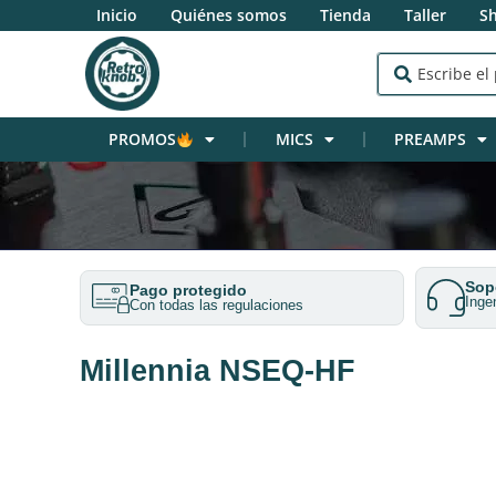
Inicio
Quiénes somos
Tienda
Taller
S
PROMOS
MICS
PREAMPS
Sopo
Pago protegido
Inge
Con todas las regulaciones
Millennia NSEQ-HF