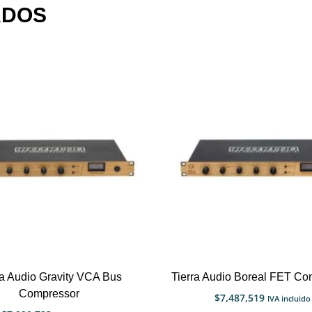
ADOS
ra Audio Gravity VCA Bus
Tierra Audio Boreal FET Co
Compressor
$
7,487,519
IVA incluido