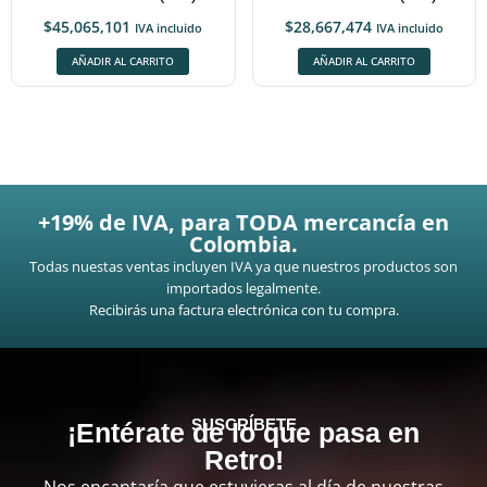
$
45,065,101
$
28,667,474
IVA incluido
IVA incluido
AÑADIR AL CARRITO
AÑADIR AL CARRITO
+19% de IVA, para TODA mercancía en
Colombia.
Todas nuestas ventas incluyen IVA ya que nuestros productos son
importados legalmente.
Recibirás una factura electrónica con tu compra.
SUSCRÍBETE
¡Entérate de lo que pasa en
Retro!