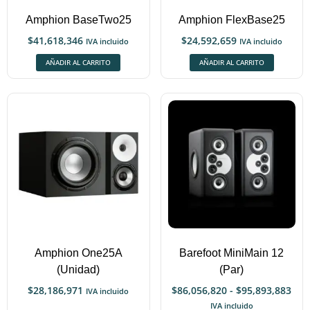
Amphion BaseTwo25
Amphion FlexBase25
$
41,618,346
$
24,592,659
IVA incluido
IVA incluido
AÑADIR AL CARRITO
AÑADIR AL CARRITO
Amphion One25A
Barefoot MiniMain 12
(Unidad)
(Par)
$
28,186,971
$
86,056,820
-
$
95,893,883
IVA incluido
IVA incluido