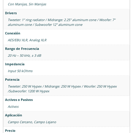
Con Manijas, Sin Manijas
Drivers
Tweeter: 1" ring radiator / Midrange: 2.25" aluminum cone / Woofer: 7"
aluminum cone / Subwoofer 12" aluminum cone
Conexión
AES/EBU XLR, Analog XLR
Rango de Frecuencia
20 Hz – 50 kHz, ± 3 dB
Impedancia
Input 50 kOhms
Potencia
Tweeter: 250 W Hypex / Midrange: 250 W Hypex / Woofer: 250 W Hypex
/Subwoofer: 1200 W Hypex
Activos o Pasivos
Activos
Aplicación
Campo Cercano
,
Campo Lejano
Precio