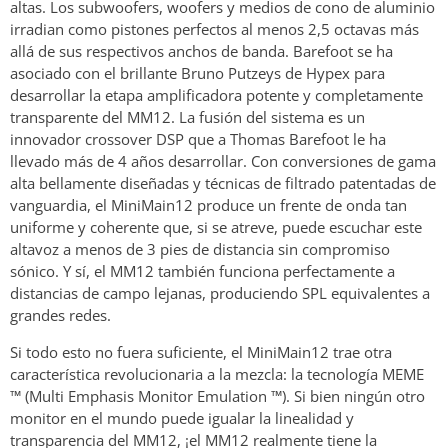
altas. Los subwoofers, woofers y medios de cono de aluminio
irradian como pistones perfectos al menos 2,5 octavas más
allá de sus respectivos anchos de banda. Barefoot se ha
asociado con el brillante Bruno Putzeys de Hypex para
desarrollar la etapa amplificadora potente y completamente
transparente del MM12. La fusión del sistema es un
innovador crossover DSP que a Thomas Barefoot le ha
llevado más de 4 años desarrollar. Con conversiones de gama
alta bellamente diseñadas y técnicas de filtrado patentadas de
vanguardia, el MiniMain12 produce un frente de onda tan
uniforme y coherente que, si se atreve, puede escuchar este
altavoz a menos de 3 pies de distancia sin compromiso
sónico. Y sí, el MM12 también funciona perfectamente a
distancias de campo lejanas, produciendo SPL equivalentes a
grandes redes.
Si todo esto no fuera suficiente, el MiniMain12 trae otra
característica revolucionaria a la mezcla: la tecnología MEME
™ (Multi Emphasis Monitor Emulation ™). Si bien ningún otro
monitor en el mundo puede igualar la linealidad y
transparencia del MM12, ¡el MM12 realmente tiene la