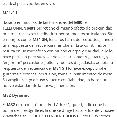
es ideal para vocales en vivo.
M81-SH
Basado en muchas de las fortalezas del
M80
, el
TELEFUNKEN
M81 SH
retiene el mismo efecto de proximidad
mínimo, rechazo a feedback superior, medios articulados. Sin
embargo, con el
M81 SH
, los altos han sido reducidos, dando
una respuesta de frecuencia mas plana. Esta combinación
resulta en un micrófono con mucho cuerpo y claridad, que lo
hace perfecto para suavizar vocales brillantes y guitarras, y
“engordar” percusiones, pitos y fuentes delgadas.La adaptada
respuesta de frecuencia del
M81 SH
lo hace excepcional en
guitarras eléctricas, percusión, toms, e instrumentos de metal.
Su amplio rango de uso y fuerte confiabilidad, lo hacen un
nuevo estándar de la nueva generación.
M82 Dynamic
El
M82
es un micrófono “End-Adress”, que significa que la
punta del Headgrille es la que se dirige hacia la fuente y posee
2 switches se EQ:
KICK EQ
y
HIGH BOOST
. Estos 2 switches