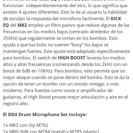
funcionan independientemente del otro, lo que significa que
existen 4 ajustes diferentes. Esto le da al usuario la habilidad
de esculpir la respuesta del micrófono facilmente. El
KICK
EQ
del
M82
emplea un filtro pasivo que reduce algunas de las
frecuencias en los medios bajos (centrado alrededor de los
350Hz) que regularmente se cortan en los bombos. Esto
ayuda a que tus kicks no suenen “boxy” los bajos se
mantengan fuertes. Este ajuste está adaptado especificamente
para bombos. El switch de
HIGH BOOST
levanta los medios
altos y altas frecuencias (comenzando desde los 2kHz con un
boost de 6dB en 10kHz). Para bombos, esto permite que un
mejor ataque cuando se pone dentro del bombo. Esto te da la
opción de tener un bombo con un sonido vintage, o más
moderno. Para fuentes como voces o amplificador de
guitarras, el High Boost provee mejor articulación y aire en el
registro alto.
El DD4 Drum Microphone Set incluye:
1x M82 con clip M782
1x M80-SHB con M784 (metal) y M785 (plastic)