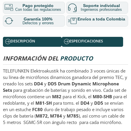
Pago protegido
Soporte individual
Con todas las regulaciones
Ingenieros profesionales
Garantía 100%
Envíos a toda Colombia
Defectos y errores
DESCRIPCIÓN
ESPECIFICACIONES
INFORMACIÓN DEL
PRODUCTO
TELEFUNKEN Elektroakustik ha combinado 3 voces únicas de
su línea de micrófonos dinamicos ganadora del premio TEC, y
creado los sets
DD4
y
DD5 Drum Dynamic Microphone
Sets
para grabación de baterías y sonido en vivo. Cada set de
micrófonos contiene un
M82
para el Kick, el
M80-SHB
para el
redoblante, y el
M81-SH
para toms. el
DD4
y
DD5
se envían
en un estuche
FC80
duro de trabajo pesado e incluye varios
clips de batería (
M872, M784
y
M785
), así como un cable de
5 metros SGMC-5R con ángulo recto para cada micrófono.