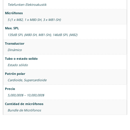
Telefunken Elektroakustik
Micrófonos
5 (1 x M82, 1 x M80-SH, 3 x M81-SH)
Max. SPL
135dB SPL (M80-SH, M81-SH), 146dB SPL (M82)
Transductor
Dinámico
Tubo o estado solido
Estado sólido
Patrón polar
Cardioide
,
Supercardioide
Precio
5,000,000$ – 10,000,000$
Cantidad de micrófonos
Bundle de Micrófonos