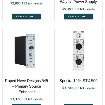
Way +/- Power Supply
$
2,893,153
IVA incluido
$
9,389,597
IVA incluido
AÑADIR AL CARRITO
AÑADIR AL CARRITO
Rupert Neve Designs 545
Spectra 1964 STX 500
– Primary Source
$
3,700,982
IVA incluido
Enhancer
$
3,377,851
IVA incluido