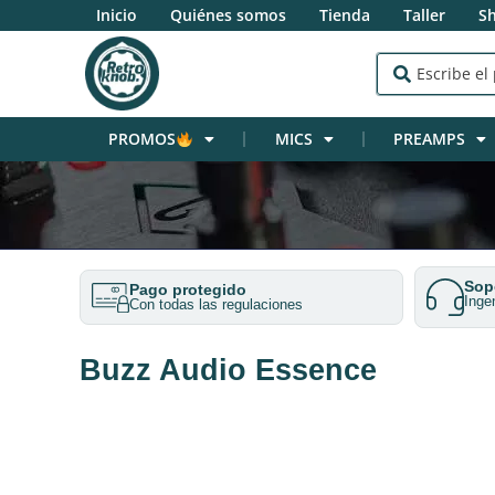
Inicio
Quiénes somos
Tienda
Taller
S
PROMOS
MICS
PREAMPS
Sopo
Pago protegido
Inge
Con todas las regulaciones
Buzz Audio Essence