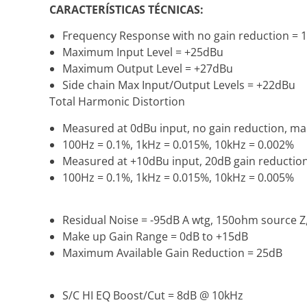
CARACTERÍSTICAS TÉCNICAS:
Frequency Response with no gain reduction = 1
Maximum Input Level = +25dBu
Maximum Output Level = +27dBu
Side chain Max Input/Output Levels = +22dBu
Total Harmonic Distortion
Measured at 0dBu input, no gain reduction, m
100Hz = 0.1%, 1kHz = 0.015%, 10kHz = 0.002%
Measured at +10dBu input, 20dB gain reduction
100Hz = 0.1%, 1kHz = 0.015%, 10kHz = 0.005%
Residual Noise = -95dB A wtg, 150ohm source 
Make up Gain Range = 0dB to +15dB
Maximum Available Gain Reduction = 25dB
S/C HI EQ Boost/Cut = 8dB @ 10kHz