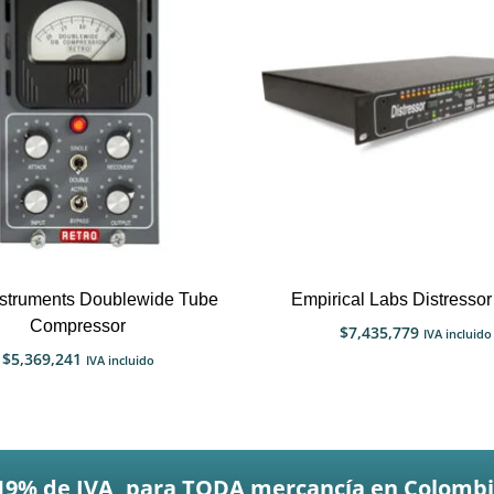
nstruments Doublewide Tube
Empirical Labs Distresso
Compressor
$
7,435,779
IVA incluido
$
5,369,241
IVA incluido
19% de IVA, para TODA mercancía en Colombi