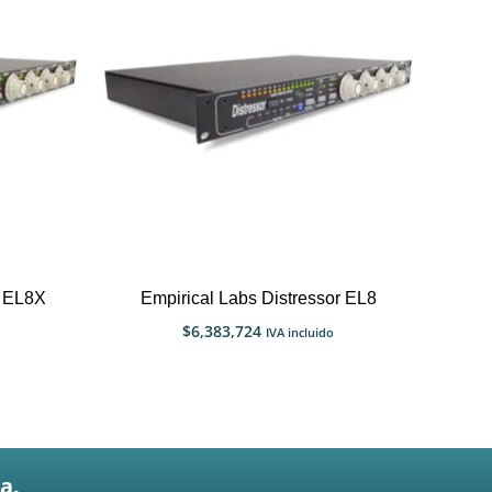
r EL8X
Empirical Labs Distressor EL8
$
6,383,724
IVA incluido
a.