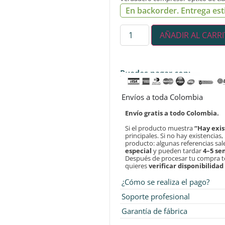
En backorder. Entrega est
AÑADIR AL CARR
Puedes pagar con:
Envíos a toda Colombia
Envío gratis a todo Colombia.
Si el producto muestra
“Hay exis
principales. Si no hay existencias
producto: algunas referencias sa
especial
y pueden tardar
4–5 s
Después de procesar tu compra 
quieres
verificar disponibilida
¿Cómo se realiza el pago?
Soporte profesional
Garantía de fábrica