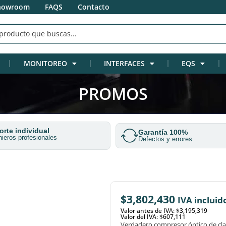
howroom
FAQS
Contacto
MONITOREO
INTERFACES
EQS
PROMOS
rte individual
Garantía 100%
nieros profesionales
Defectos y errores
$
3,802,430
IVA incluid
Valor antes de IVA: $3,195,319
Valor del IVA: $607,111
Verdadero compresor óptico de clas