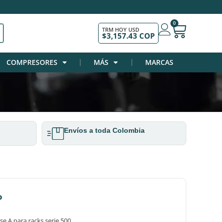
0
TRM HOY USD
$3,157.43 COP
COMPRESORES
MÁS
MARCAS
Envíos a toda Colombia
o
e A para racks serie 500