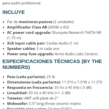
para audio profesional.
INCLUYE
Par de
monitores pasivos
(2 unidades)
Amplificador Class AB
(300W a 4Ω)
AC power cord upgrade:
Shunyata Research THETA NR
(1.75 m)
XLR input cable pair:
Cardas Audio (1 m)
Speaker cables:
3 m cada uno
Power amp fuse upgrade:
Acme Audio Labs Ceramic
ESPECIFICACIONES TÉCNICAS (BY THE
NUMBERS)
Peso (cada parlante):
25 lb
Dimensiones (cada parlante):
11.5”H x 7.5”W x 11.5”D
Respuesta en frecuencia:
35 Hz a 45 kHz (-3 dB)
Linealidad:
50 Hz a 40 kHz (+/- 2 dB)
Tweeter:
AMT soft-pleat de 2”
Midwoofer:
5.5” long-throw ceramic matrix
Excursión pico a pico:
24 mm (0.95″)