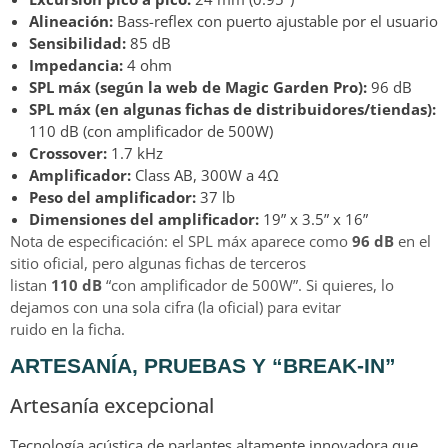
Alineación:
Bass-reflex con puerto ajustable por el usuario
Sensibilidad:
85 dB
Impedancia:
4 ohm
SPL máx (según la web de Magic Garden Pro):
96 dB
SPL máx (en algunas fichas de distribuidores/tiendas):
110 dB (con amplificador de 500W)
Crossover:
1.7 kHz
Amplificador:
Class AB, 300W a 4Ω
Peso del amplificador:
37 lb
Dimensiones del amplificador:
19” x 3.5” x 16”
Nota de especificación: el SPL máx aparece como
96 dB
en el
sitio oficial, pero algunas fichas de terceros
listan
110 dB
“con amplificador de 500W”. Si quieres, lo
dejamos con una sola cifra (la oficial) para evitar
ruido en la ficha.
ARTESANÍA, PRUEBAS Y “BREAK-IN”
Artesanía excepcional
Tecnología acústica de parlantes altamente innovadora que