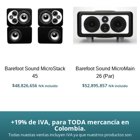
Barefoot Sound MicroStack
Barefoot Sound MicroMain
45
26 (Par)
$
48,826,656
$
52,895,857
IVA incluido
IVA incluido
+19% de IVA, para TODA mercancía en
Colombia.
Todas nuestas ventas incluyen IVA ya que nuestros productos son