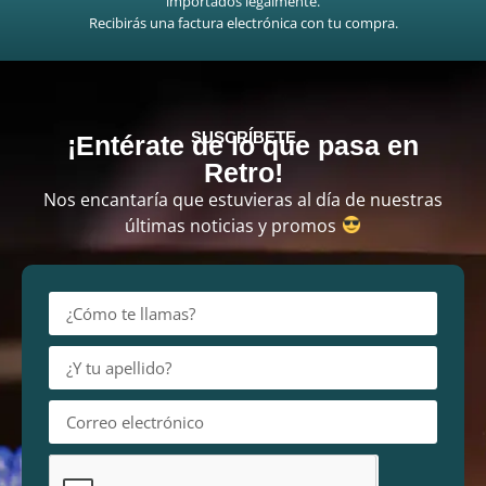
importados legalmente.
Recibirás una factura electrónica con tu compra.
SUSCRÍBETE
¡Entérate de lo que pasa en
Retro!
Nos encantaría que estuvieras al día de nuestras
últimas noticias y promos