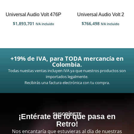
Universal Audio Volt 476P
Universal Audio Volt 2
$
1,893,701
$
766,498
IVA incluido
IVA incluido
+19% de IVA, para TODA mercancía en
Colombia.
Todas nuestas ventas incluyen IVA ya que nuestros productos son
importados legalmente.
Recibirás una factura electrónica con tu compra.
SUSCRÍBETE
¡Entérate de lo que pasa en
Retro!
Nos encantaría que estuvieras al día de nuestras