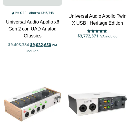
4% OFF - Ahorra
$
315,743
Universal Audio Apollo Twin
Universal Audio Apollo x6
X USB | Heritage Edition
Gen 2 con UAD Analog
$
3,772,371
Classics
IVA incluido
Valorado
con
5.00
$
9,408,384
$
9,032,650
IVA
de 5
incluido