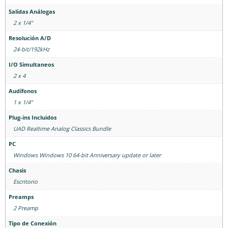
Salidas Análogas
2 x 1/4"
Resolución A/D
24-bit/192kHz
I/O Simultaneos
2 x 4
Audífonos
1 x 1/4"
Plug-ins Incluidos
UAD Realtime Analog Classics Bundle
PC
Windows Windows 10 64-bit Anniversary update or later
Chasis
Escritorio
Preamps
2 Preamp
Tipo de Conexión