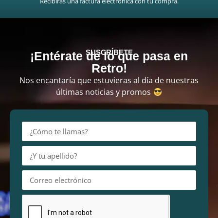
Recibirás una factura electrónica con tu compra.
SUSCRÍBETE
¡Entérate de lo que pasa en
Retro!
Nos encantaría que estuvieras al día de nuestras
últimas noticias y promos