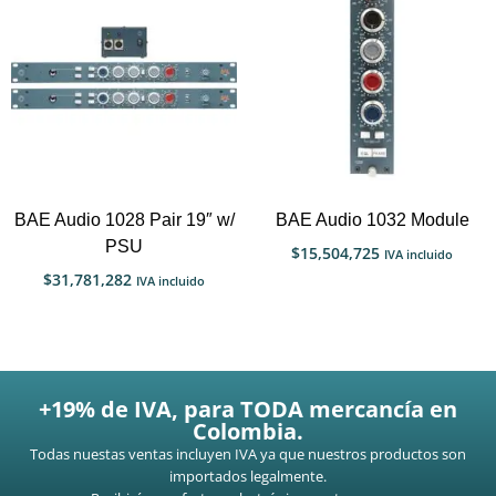
BAE Audio 1028 Pair 19″ w/
BAE Audio 1032 Module
PSU
$
15,504,725
IVA incluido
$
31,781,282
IVA incluido
+19% de IVA, para TODA mercancía en
Colombia.
Todas nuestas ventas incluyen IVA ya que nuestros productos son
importados legalmente.