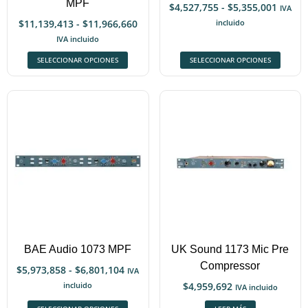
MPF
$
4,527,755
-
$
5,355,001
IVA
$
11,139,413
-
$
11,966,660
incluido
IVA incluido
SELECCIONAR OPCIONES
SELECCIONAR OPCIONES
BAE Audio 1073 MPF
UK Sound 1173 Mic Pre
Compressor
$
5,973,858
-
$
6,801,104
IVA
incluido
$
4,959,692
IVA incluido