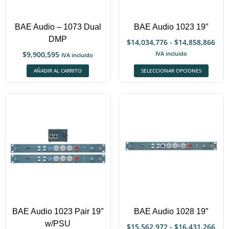
BAE Audio – 1073 Dual
BAE Audio 1023 19″
DMP
$
14,034,776
-
$
14,858,866
$
9,900,595
IVA incluido
IVA incluido
AÑADIR AL CARRITO
SELECCIONAR OPCIONES
BAE Audio 1023 Pair 19″
BAE Audio 1028 19″
w/PSU
$
15,562,972
-
$
16,431,266