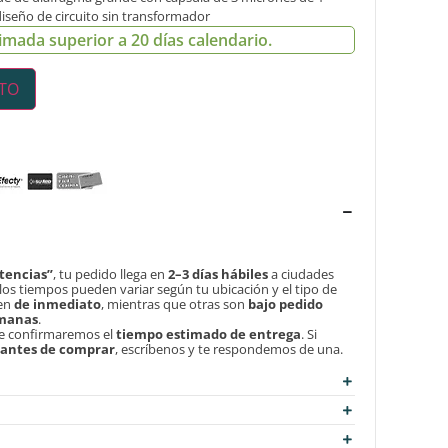
 diseño de circuito sin transformador
imada superior a 20 días calendario.
ITO
tencias”
, tu pedido llega en
2–3 días hábiles
a ciudades
, los tiempos pueden variar según tu ubicación y el tipo de
len
de inmediato
, mientras que otras son
bajo pedido
emanas
.
te confirmaremos el
tiempo estimado de entrega
. Si
d antes de comprar
, escríbenos y te respondemos de una.