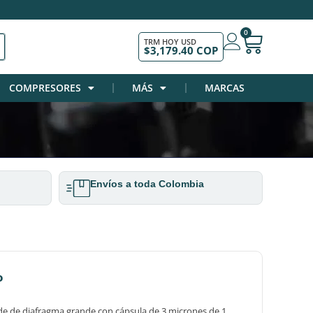
0
TRM HOY USD
$3,179.40 COP
COMPRESORES
MÁS
MARCAS
Envíos a toda Colombia
o
e de diafragma grande con cápsula de 3 micrones de 1