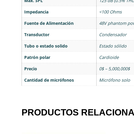
Max. SPL
125 dB (0.5% TH
Impedancia
<100 Ohms
Fuente de Alimentación
48V phantom po
Transductor
Condensador
Tubo o estado solido
Estado sólido
Patrón polar
Cardioide
Precio
0$ – 5,000,000$
Cantidad de micrófonos
Micrófono solo
PRODUCTOS RELACION