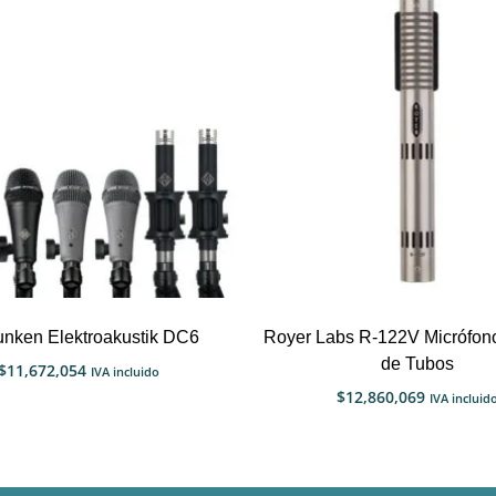
unken Elektroakustik DC6
Royer Labs R-122V Micrófono
de Tubos
$
11,672,054
IVA incluido
$
12,860,069
IVA incluid