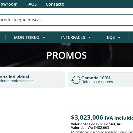
howroom
FAQS
Contacto
MONITOREO
INTERFACES
EQS
PROMOS
rte individual
Garantía 100%
nieros profesionales
Defectos y errores
$
3,023,006
IVA incluid
Valor antes de IVA: $2,540,341
Valor del IVA: $482,665
Micrófono de condensador cardioid