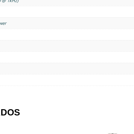
D @ 1kHz)
wer
ADOS