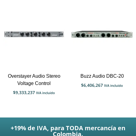
Overstayer Audio Stereo
Buzz Audio DBC-20
Voltage Control
$
6,406,267
IVA incluido
$
9,333,237
IVA incluido
+19% de IVA, para TODA mercancía en
Colombia.