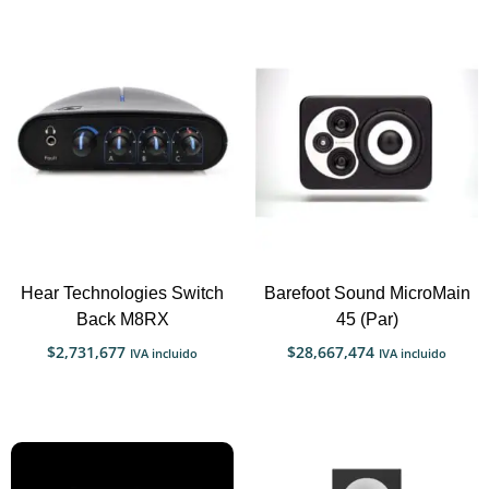
Hear Technologies Switch
Barefoot Sound MicroMain
Back M8RX
45 (Par)
$
2,731,677
$
28,667,474
IVA incluido
IVA incluido