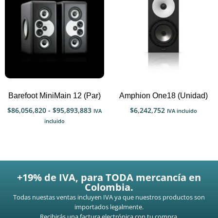
Barefoot MiniMain 12 (Par)
Amphion One18 (Unidad)
$
86,056,820
-
$
95,893,883
$
6,242,752
IVA
IVA incluido
incluido
+19% de IVA, para TODA mercancía en
Colombia.
Todas nuestas ventas incluyen IVA ya que nuestros productos son
importados legalmente.
Recibirás una factura electrónica con tu compra.