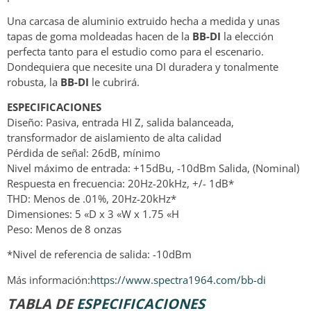
Una carcasa de aluminio extruido hecha a medida y unas
tapas de goma moldeadas hacen de la
BB-DI
la elección
perfecta tanto para el estudio como para el escenario.
Dondequiera que necesite una DI duradera y tonalmente
robusta, la
BB-DI
le cubrirá.
ESPECIFICACIONES
Diseño: Pasiva, entrada HI Z, salida balanceada,
transformador de aislamiento de alta calidad
Pérdida de señal: 26dB, mínimo
Nivel máximo de entrada: +15dBu, -10dBm Salida, (Nominal)
Respuesta en frecuencia: 20Hz-20kHz, +/- 1dB*
THD: Menos de .01%, 20Hz-20kHz*
Dimensiones: 5 «D x 3 «W x 1.75 «H
Peso: Menos de 8 onzas
*Nivel de referencia de salida: -10dBm
Más información:
https://www.spectra1964.com/bb-di
TABLA DE
ESPECIFICACIONES