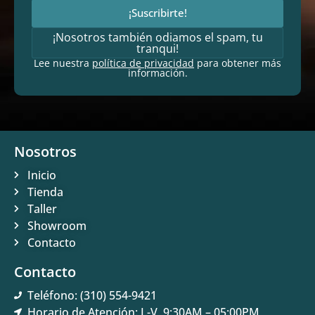
¡Suscribirte!
¡Nosotros también odiamos el spam, tu
tranqui!
Lee nuestra
política de privacidad
para obtener más
información.
Nosotros
Inicio
Tienda
Taller
Showroom
Contacto
Contacto
Teléfono: (310) 554-9421
Horario de Atención: L-V, 9:30AM – 05:00PM