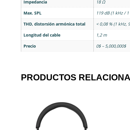
Impedancia
18 Ω
Max. SPL
119 dB (1 kHz / 1
THD, distorsión armónica total
< 0,08 % (1 kHz, 
Longitud del cable
1,2 m
Precio
0$ – 5,000,000$
PRODUCTOS RELACION