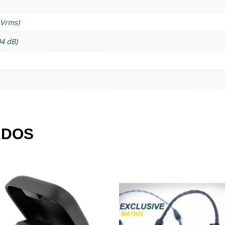
 Vrms)
94 dB)
ADOS