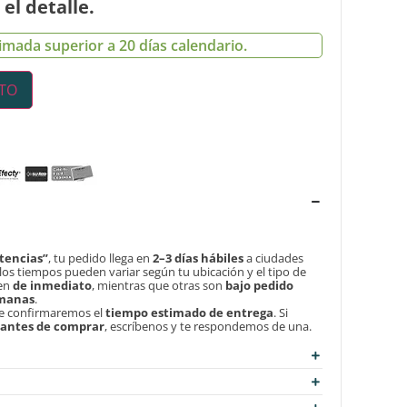
el detalle.
imada superior a 20 días calendario.
ITO
tencias”
, tu pedido llega en
2–3 días hábiles
a ciudades
, los tiempos pueden variar según tu ubicación y el tipo de
len
de inmediato
, mientras que otras son
bajo pedido
emanas
.
te confirmaremos el
tiempo estimado de entrega
. Si
d antes de comprar
, escríbenos y te respondemos de una.