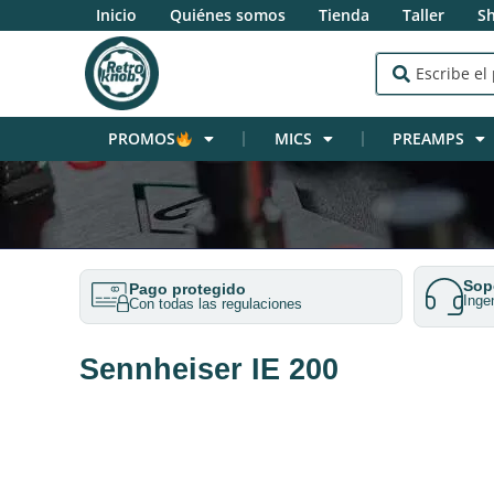
Inicio
Quiénes somos
Tienda
Taller
S
PROMOS
MICS
PREAMPS
Sopo
Pago protegido
Inge
Con todas las regulaciones
Sennheiser IE 200