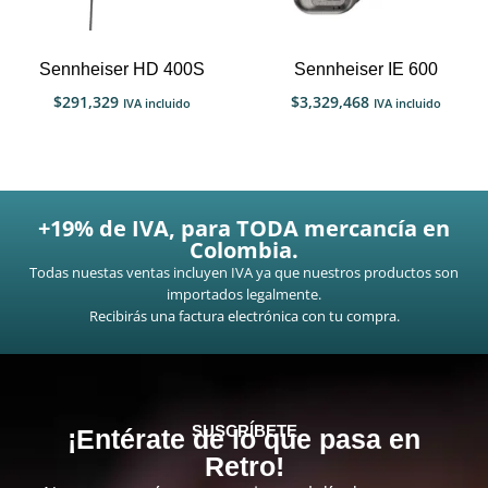
Sennheiser HD 400S
Sennheiser IE 600
$
291,329
$
3,329,468
IVA incluido
IVA incluido
+19% de IVA, para TODA mercancía en
Colombia.
Todas nuestas ventas incluyen IVA ya que nuestros productos son
importados legalmente.
Recibirás una factura electrónica con tu compra.
SUSCRÍBETE
¡Entérate de lo que pasa en
Retro!