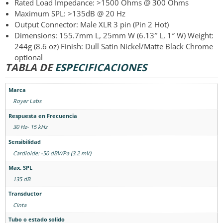
Rated Load Impedance: >1500 Ohms @ 300 Ohms
Maximum SPL: >135dB @ 20 Hz
Output Connector: Male XLR 3 pin (Pin 2 Hot)
Dimensions: 155.7mm L, 25mm W (6.13″ L, 1″ W) Weight:
244g (8.6 oz) Finish: Dull Satin Nickel/Matte Black Chrome
optional
TABLA DE
ESPECIFICACIONES
Marca
Royer Labs
Respuesta en Frecuencia
30 Hz- 15 kHz
Sensibilidad
Cardioide: -50 dBV/Pa (3.2 mV)
Max. SPL
135 dB
Transductor
Cinta
Tubo o estado solido