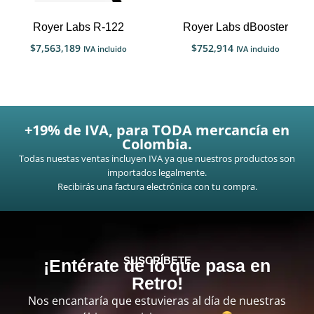
Royer Labs R-122
Royer Labs dBooster
$
7,563,189
$
752,914
IVA incluido
IVA incluido
+19% de IVA, para TODA mercancía en
Colombia.
Todas nuestas ventas incluyen IVA ya que nuestros productos son
importados legalmente.
Recibirás una factura electrónica con tu compra.
SUSCRÍBETE
¡Entérate de lo que pasa en
Retro!
Nos encantaría que estuvieras al día de nuestras