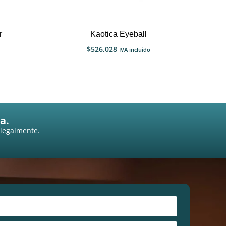
r
Kaotica Eyeball
$
526,028
IVA incluido
a.
 legalmente.