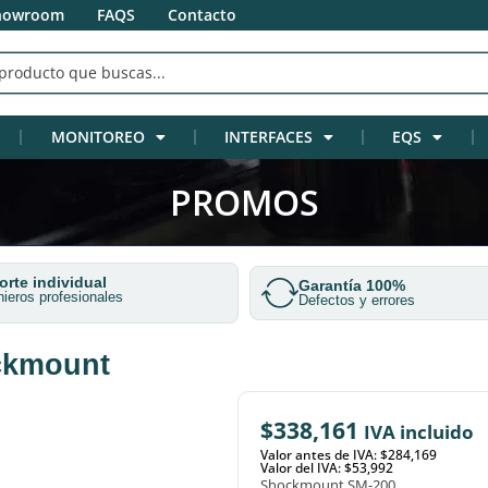
howroom
FAQS
Contacto
MONITOREO
INTERFACES
EQS
PROMOS
rte individual
Garantía 100%
nieros profesionales
Defectos y errores
ckmount
$
338,161
IVA incluido
Valor antes de IVA: $284,169
Valor del IVA: $53,992
Shockmount SM-200