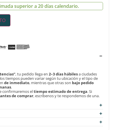
imada superior a 20 días calendario.
ITO
tencias”
, tu pedido llega en
2–3 días hábiles
a ciudades
, los tiempos pueden variar según tu ubicación y el tipo de
len
de inmediato
, mientras que otras son
bajo pedido
emanas
.
te confirmaremos el
tiempo estimado de entrega
. Si
d antes de comprar
, escríbenos y te respondemos de una.