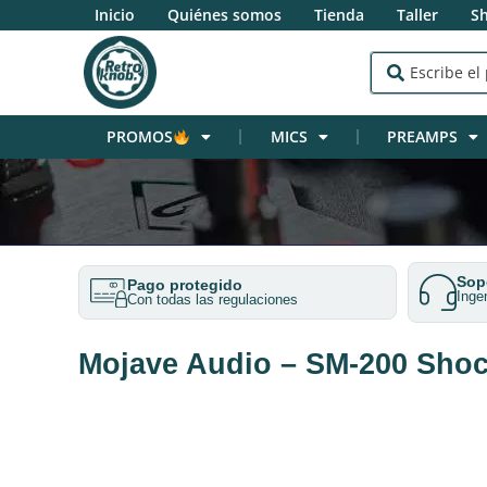
Inicio
Quiénes somos
Tienda
Taller
S
PROMOS
MICS
PREAMPS
Sopo
Pago protegido
Inge
Con todas las regulaciones
Mojave Audio – SM-200 Sho