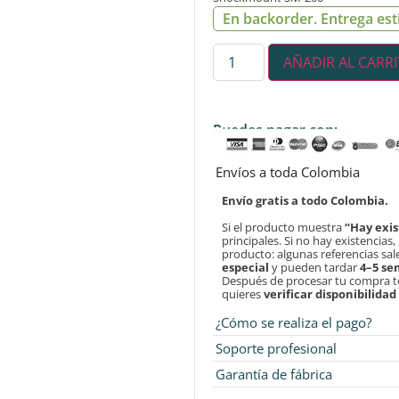
En backorder. Entrega est
AÑADIR AL CARR
Puedes pagar con:
Envíos a toda Colombia
Envío gratis a todo Colombia.
Si el producto muestra
“Hay exis
principales. Si no hay existencias
producto: algunas referencias sa
especial
y pueden tardar
4–5 s
Después de procesar tu compra 
quieres
verificar disponibilida
¿Cómo se realiza el pago?
Soporte profesional
Garantía de fábrica