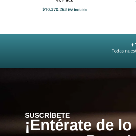
4x Pack
$
10,370,263
IVA incluido
+
Todas nuest
SUSCRÍBETE
¡Entérate de lo