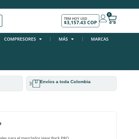
0
TRM HOY USD
$3,157.43 COP
COMPRESORES
MÁS
MARCAS
Envíos a toda Colombia
o
nales para el mezclador Hear Back PRO.