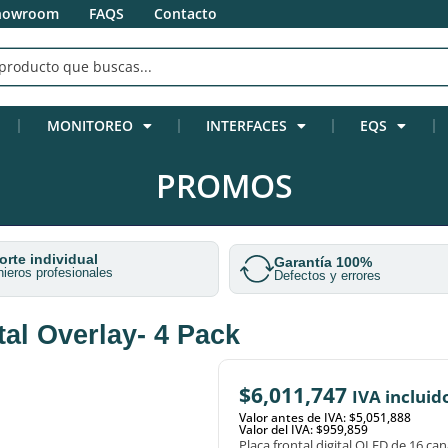
howroom
FAQS
Contacto
MONITOREO
INTERFACES
EQS
PROMOS
rte individual
Garantía 100%
nieros profesionales
Defectos y errores
al Overlay- 4 Pack
$
6,011,747
IVA incluid
Valor antes de IVA: $5,051,888
Valor del IVA: $959,859
Placa frontal digital OLED de 16 ca