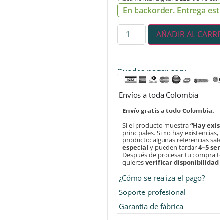
En backorder. Entrega est
AÑADIR AL CARR
Puedes pagar con:
Envíos a toda Colombia
Envío gratis a todo Colombia.
Si el producto muestra
“Hay exis
principales. Si no hay existencias
producto: algunas referencias sa
especial
y pueden tardar
4–5 s
Después de procesar tu compra 
quieres
verificar disponibilida
¿Cómo se realiza el pago?
Soporte profesional
Garantía de fábrica