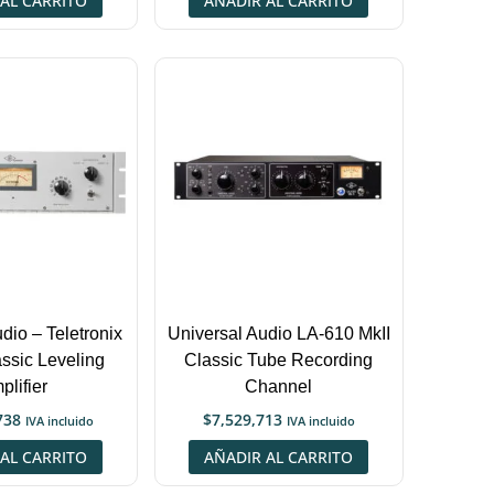
AL CARRITO
AÑADIR AL CARRITO
dio – Teletronix
Universal Audio LA-610 MkII
ssic Leveling
Classic Tube Recording
plifier
Channel
738
$
7,529,713
IVA incluido
IVA incluido
AL CARRITO
AÑADIR AL CARRITO