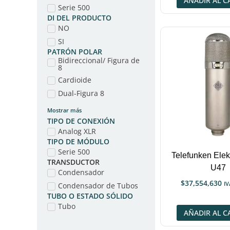
AÑADIR AL C
Serie 500
DI DEL PRODUCTO
NO
SI
PATRÓN POLAR
Bidireccional/ Figura de
8
Cardioide
Dual-Figura 8
Mostrar más
TIPO DE CONEXIÓN
Analog XLR
TIPO DE MÓDULO
Serie 500
Telefunken Elek
TRANSDUCTOR
U47
Condensador
$
37,554,630
IV
Condensador de Tubos
TUBO O ESTADO SÓLIDO
Tubo
AÑADIR AL C