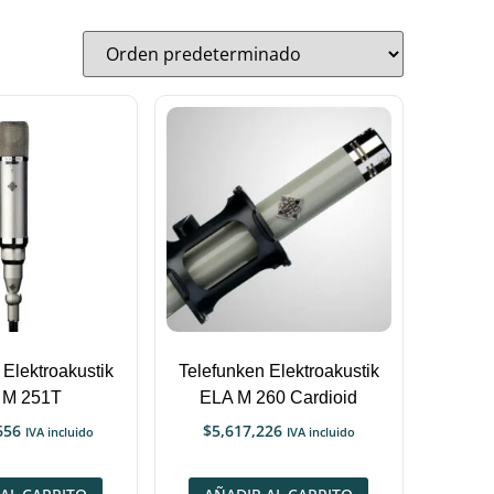
 Elektroakustik
Telefunken Elektroakustik
 M 251T
ELA M 260 Cardioid
656
$
5,617,226
IVA incluido
IVA incluido