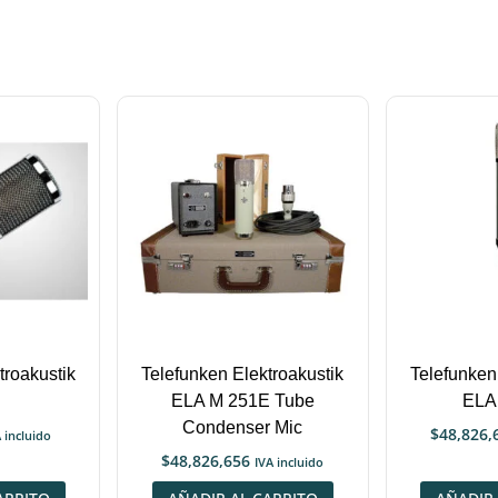
troakustik
Telefunken Elektroakustik
Telefunken
ELA M 251E Tube
ELA
Condenser Mic
$
48,826,
 incluido
$
48,826,656
IVA incluido