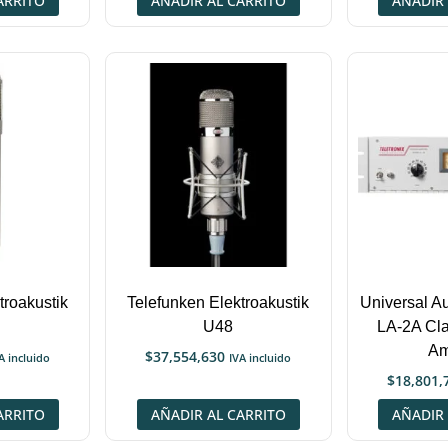
ARRITO
AÑADIR AL CARRITO
AÑADIR 
troakustik
Telefunken Elektroakustik
Universal Au
U48
LA-2A Cla
Am
$
37,554,630
A incluido
IVA incluido
$
18,801,
ARRITO
AÑADIR AL CARRITO
AÑADIR 