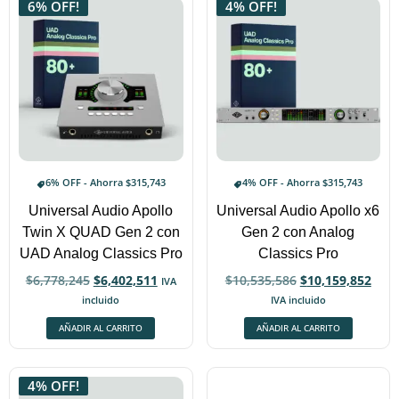
6% OFF!
4% OFF!
6% OFF - Ahorra
$
315,743
4% OFF - Ahorra
$
315,743
Universal Audio Apollo
Universal Audio Apollo x6
Twin X QUAD Gen 2 con
Gen 2 con Analog
UAD Analog Classics Pro
Classics Pro
$
6,778,245
$
6,402,511
$
10,535,586
$
10,159,852
IVA
incluido
IVA incluido
AÑADIR AL CARRITO
AÑADIR AL CARRITO
4% OFF!