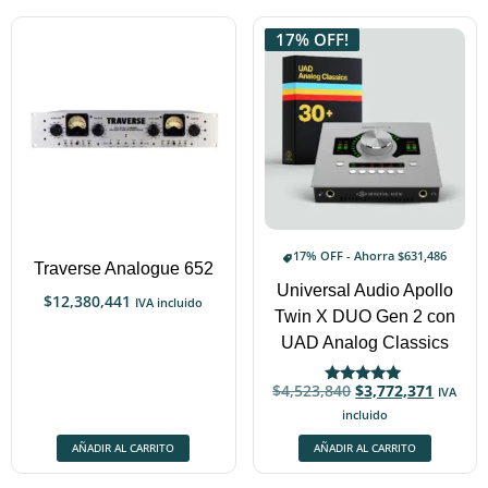
17% OFF!
17% OFF - Ahorra
$
631,486
Traverse Analogue 652
Universal Audio Apollo
$
12,380,441
IVA incluido
Twin X DUO Gen 2 con
UAD Analog Classics
$
4,523,840
$
3,772,371
IVA
Valorado
con
incluido
5.00
de 5
AÑADIR AL CARRITO
AÑADIR AL CARRITO