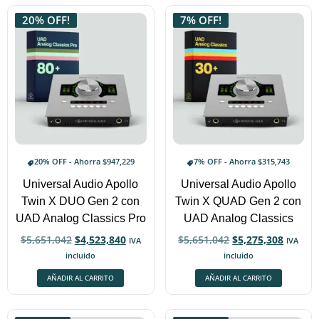
20% OFF!
7% OFF!
20% OFF - Ahorra
$
947,229
7% OFF - Ahorra
$
315,743
Universal Audio Apollo
Universal Audio Apollo
Twin X DUO Gen 2 con
Twin X QUAD Gen 2 con
UAD Analog Classics Pro
UAD Analog Classics
$
5,651,042
$
4,523,840
$
5,651,042
$
5,275,308
IVA
IVA
incluido
incluido
AÑADIR AL CARRITO
AÑADIR AL CARRITO