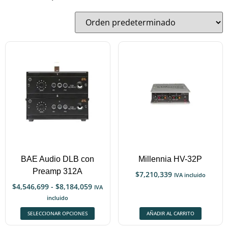
BAE Audio DLB con
Millennia HV-32P
Preamp 312A
$
7,210,339
IVA incluido
$
4,546,699
-
$
8,184,059
IVA
incluido
SELECCIONAR OPCIONES
AÑADIR AL CARRITO